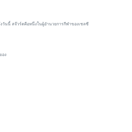
ึ่งวันนี้ สจ๊วร์ตคือหนึ่งในผู้อำนวยการกีฬาของเชลซี
าของ