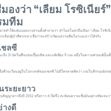
งว่า “เลียม โรซิเนียร์” ค
รมทีม
อาจทำให้แฟนบอลบางส่วนตั้งคำถามว่า ทำไมสโมสรถึงเลือก “เลียม โรซิเนียร์”
อการเลือกผู้นำที่พวกเขาเชื่อว่าจะสร้างวัฒนธรรมทีมในระยะยาวได้จริง
งเชลซี
ึง 31 นัดในศึกแชมเปี้ยนชิพ และแพ้เพียง 11 เกม หนึ่งในความพ่ายแพ้นั้นคือก
ชื่อที่วนเวียนอยู่ในโปรเจกต์ของเชลซี ไม่มีใครคาดคิดว่า เกมในลีกรองอังก
ั่นระยะยาว
้อมมอบสัญญายาวถึงปี 2032 หรือราว 6 ปีครึ่ง สะท้อนความเชื่อมั่นอย่างชัดเ
ย่างดี