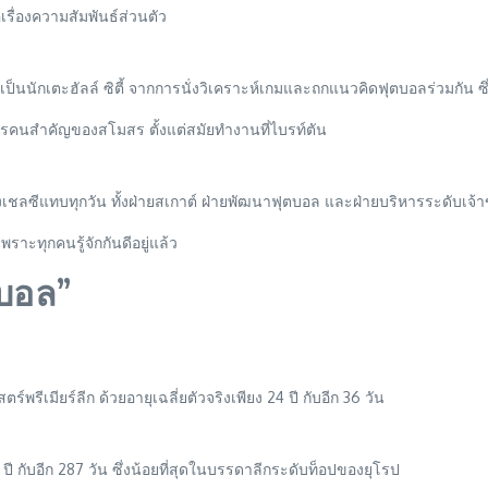
เรื่องความสัมพันธ์ส่วนตัว
ยังเป็นนักเตะฮัลล์ ซิตี้ จากการนั่งวิเคราะห์เกมและถกแนวคิดฟุตบอลร่วมกัน ซ
ิหารคนสำคัญของสโมสร ตั้งแต่สมัยทำงานที่ไบรท์ตัน
องเชลซีแทบทุกวัน ทั้งฝ่ายสเกาต์ ฝ่ายพัฒนาฟุตบอล และฝ่ายบริหารระดับเจ้
ราะทุกคนรู้จักกันดีอยู่แล้ว
ตบอล”
์พรีเมียร์ลีก ด้วยอายุเฉลี่ยตัวจริงเพียง 24 ปี กับอีก 36 วัน
 ปี กับอีก 287 วัน ซึ่งน้อยที่สุดในบรรดาลีกระดับท็อปของยุโรป