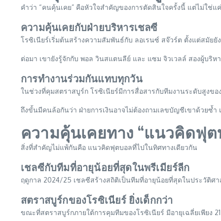
คำว่า “คนคุ้นเคย” คือหัวใจสำคัญของการตัดสินใจครั้งนี้ แต่ไม่ใช่แค่
ความคุ้นเคยกับฝ่ายบริหารเชลซี
โรซิเนียร์เริ่มต้นสร้างความสัมพันธ์กับ ลอเรนซ์ สจ๊วร์ต ตั้งแต่สมัย
ต่อมา เขายังรู้จักกับ พอล วินสแตนลีย์ และ แซม จิวเวลล์ สองผู้บร
การทำงานร่วมกันแทบทุกวัน
ในช่วงที่คุมสตราสบูร์ก โรซิเนียร์มีการสื่อสารกับทีมงานระดับสูงข
ถึงขั้นมีคนล้อกันว่า ฝ่ายการเงินอาจไม่ต้องถามเลขบัญชีเขาด้วยซ้ำ เพ
ความคุ้นเคยทาง “แนวคิดฟุ
สิ่งที่สำคัญไม่แพ้กันคือ แนวคิดฟุตบอลที่ไปในทิศทางเดียวกัน
เชลซีกับทีมที่อายุน้อยที่สุดในพรีเมียร์ลีก
ฤดูกาล 2024/25 เชลซีสร้างสถิติเป็นทีมที่อายุน้อยที่สุดในประวัติศาสตร
สตราสบูร์กของโรซิเนียร์ ยิ่งเด็กกว่า
ขณะที่สตราสบูร์กภายใต้การคุมทีมของโรซิเนียร์ มีอายุเฉลี่ยเพียง 21