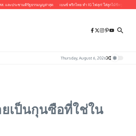
ะประชามติรัฐธรรมนูญล่าสุด
เบนซ์ พริกไทย ทำ IG ไฟลุก! ใส่ลูกไม้ซีทรู แคปชั่น “ห้ามซูม” 
Thursday, August 6, 2026
ยเป็นกุนซือที่ใช่ใน