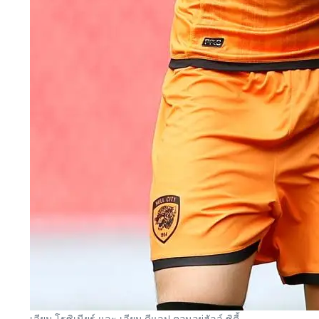
เลียม โรซิเนียร์ และ เลียม ดีแลป ตอนอยู่ฮัลล์ ซิตี้