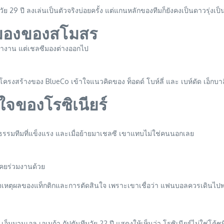
29 ปี ลงเล่นเป็นตัวจริงบ่อยครั้ง แต่แกนหลักของทีมก็ยังคงเป็นดาวรุ่งเป็
มมองของสโมสร
าทำงาน แต่เชลซีมองต่างออกไป
ครงสร้างของ BlueCo เข้าใจแนวคิดของ ท็อดด์ โบห์ลี่ และ เบห์ดัด เอ็กบาลี 
ใจของโรซิเนียร์
ัฒนธรรมทีมที่แข็งแรง และเมื่อย้ายมาเชลซี เขาแทบไม่ใช่คนนอกเลย
ขาเคยร่วมงานด้วย
าใจเหตุผลของแท็กติกและการตัดสินใจ เพราะเขาเชื่อว่า แฟนบอลควรเดินไปพ
มมานูเอล เอเมก้า กัปตันทีมวัย 22 ปี แสดงให้เห็นว่า โรซิเนียร์ไม่ใช่โค้ชท