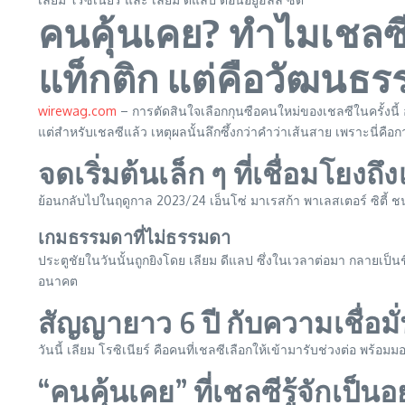
คนคุ้นเคย? ทำไมเชลซีมอ
แท็กติก แต่คือวัฒนธร
wirewag.com
– การตัดสินใจเลือกกุนซือคนใหม่ของเชลซีในครั้งนี้ 
แต่สำหรับเชลซีแล้ว เหตุผลนั้นลึกซึ้งกว่าคำว่าเส้นสาย เพราะนี่คื
จดเริ่มต้นเล็ก ๆ ที่เชื่อมโยงถึ
ย้อนกลับไปในฤดูกาล 2023/24 เอ็นโซ่ มาเรสก้า พาเลสเตอร์ ซิตี้ ชนะถ
เกมธรรมดาที่ไม่ธรรมดา
ประตูชัยในวันนั้นถูกยิงโดย เลียม ดีแลป ซึ่งในเวลาต่อมา กลายเป็น
อนาคต
สัญญายาว 6 ปี กับความเชื่อม
วันนี้ เลียม โรซิเนียร์ คือคนที่เชลซีเลือกให้เข้ามารับช่วงต่อ พร
“คนคุ้นเคย” ที่เชลซีรู้จักเป็นอ