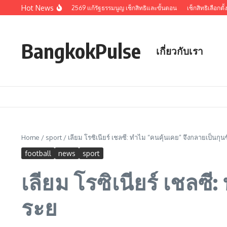
Skip to content
Hot News
ำคัญ ลงประชามติ 2569 แก้รัฐธรรมนูญ เช็กสิทธิและขั้นตอน
เช็กสิทธิเลือกตั้งและปร
BangkokPulse
เกี่ยวกับเรา
Home
/
sport
/
เลียม โรซิเนียร์ เชลซี: ทำไม “คนคุ้นเคย” จึงกลายเป็นกุน
football
news
sport
เลียม โรซิเนียร์ เชลซี
ระย