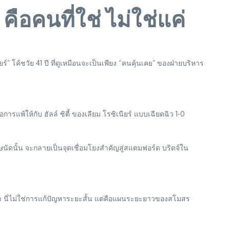
ือคนที่ใช่ ไม่ใช่แค่
 โค้ชวัย 41 ปี ที่ดูเหมือนจะเป็นเพียง “คนคุ้นเคย” ของฝ่ายบริหาร
ารแพ้ให้กับ ฮัลล์ ซิตี้ ของเลียม โรซิเนียร์ แบบเฉียดฉิว 1-0
ฤษนัดนั้น จะกลายเป็นจุดเชื่อมโยงสำคัญสู่สแตมฟอร์ด บริดจ์ใน
จนว่า นี่ไม่ใช่การแก้ปัญหาระยะสั้น แต่คือแผนระยะยาวของสโมสร