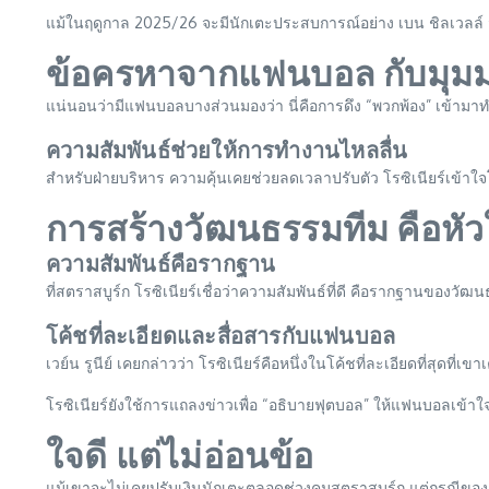
แม้ในฤดูกาล 2025/26 จะมีนักเตะประสบการณ์อย่าง เบน ชิลเวลล์ วัย 
ข้อครหาจากแฟนบอล กับมุ
แน่นอนว่ามีแฟนบอลบางส่วนมองว่า นี่คือการดึง “พวกพ้อง” เข้าม
ความสัมพันธ์ช่วยให้การทำงานไหลลื่น
สำหรับฝ่ายบริหาร ความคุ้นเคยช่วยลดเวลาปรับตัว โรซิเนียร์เข้าใจโ
การสร้างวัฒนธรรมทีม คือหัว
ความสัมพันธ์คือรากฐาน
ที่สตราสบูร์ก โรซิเนียร์เชื่อว่าความสัมพันธ์ที่ดี คือรากฐานของว
โค้ชที่ละเอียดและสื่อสารกับแฟนบอล
เวย์น รูนีย์ เคยกล่าวว่า โรซิเนียร์คือหนึ่งในโค้ชที่ละเอียดที่สุดที่เ
โรซิเนียร์ยังใช้การแถลงข่าวเพื่อ “อธิบายฟุตบอล” ให้แฟนบอลเข้
ใจดี แต่ไม่อ่อนข้อ
แม้เขาจะไม่เคยปรับเงินนักเตะตลอดช่วงคุมสตราสบูร์ก แต่กรณีของ เอ็