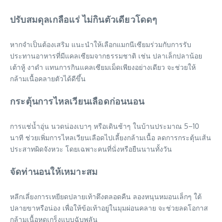
ปรับสมดุลเกลือแร่ ไม่กินตัวเดียวโดดๆ
หากจำเป็นต้องเสริม แนะนำให้เลือกแมกนีเซียมร่วมกับการรับ
ประทานอาหารที่มีแคลเซียมจากธรรมชาติ เช่น ปลาเล็กปลาน้อย
เต้าหู้ งาดำ แทนการกินแคลเซียมเม็ดเพียงอย่างเดียว จะช่วยให้
กล้ามเนื้อคลายตัวได้ดีขึ้น
กระตุ้นการไหลเวียนเลือดก่อนนอน
การแช่น้ำอุ่น นวดน่องเบาๆ หรือเดินช้าๆ ในบ้านประมาณ 5–10
นาที ช่วยเพิ่มการไหลเวียนเลือดไปเลี้ยงกล้ามเนื้อ ลดการกระตุ้นเส้น
ประสาทผิดจังหวะ โดยเฉพาะคนที่นั่งหรือยืนนานทั้งวัน
จัดท่านอนให้เหมาะสม
หลีกเลี่ยงการเหยียดปลายเท้าตึงตลอดคืน ลองหนุนหมอนเล็กๆ ใต้
ปลายขาหรือน่อง เพื่อให้ข้อเท้าอยู่ในมุมผ่อนคลาย จะช่วยลดโอกาส
กล้ามเนื้อหดเกร็งแบบฉับพลัน