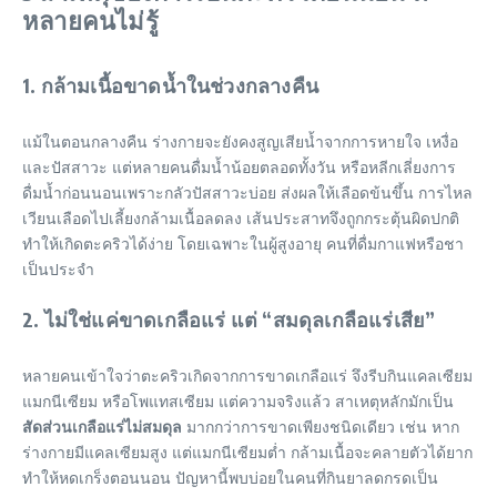
หลายคนไม่รู้
1. กล้ามเนื้อขาดน้ำในช่วงกลางคืน
แม้ในตอนกลางคืน ร่างกายจะยังคงสูญเสียน้ำจากการหายใจ เหงื่อ
และปัสสาวะ แต่หลายคนดื่มน้ำน้อยตลอดทั้งวัน หรือหลีกเลี่ยงการ
ดื่มน้ำก่อนนอนเพราะกลัวปัสสาวะบ่อย ส่งผลให้เลือดข้นขึ้น การไหล
เวียนเลือดไปเลี้ยงกล้ามเนื้อลดลง เส้นประสาทจึงถูกกระตุ้นผิดปกติ
ทำให้เกิดตะคริวได้ง่าย โดยเฉพาะในผู้สูงอายุ คนที่ดื่มกาแฟหรือชา
เป็นประจำ
2. ไม่ใช่แค่ขาดเกลือแร่ แต่ “สมดุลเกลือแร่เสีย”
หลายคนเข้าใจว่าตะคริวเกิดจากการขาดเกลือแร่ จึงรีบกินแคลเซียม
แมกนีเซียม หรือโพแทสเซียม แต่ความจริงแล้ว สาเหตุหลักมักเป็น
สัดส่วนเกลือแร่ไม่สมดุล
มากกว่าการขาดเพียงชนิดเดียว เช่น หาก
ร่างกายมีแคลเซียมสูง แต่แมกนีเซียมต่ำ กล้ามเนื้อจะคลายตัวได้ยาก
ทำให้หดเกร็งตอนนอน ปัญหานี้พบบ่อยในคนที่กินยาลดกรดเป็น