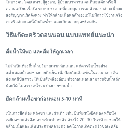
ในบางคน โดยเฉพาะผู้สูงอายุ ผู้ป่วยเบาหวาน คนที่นอนดึก หรือมี
ความเครียดเรื้อรัง ระบบประสาทที่ควบคุมการหดตัวของกล้ามเนื้อจะ
ส่งสัญญาณผิดจังหวะ ทำให้กล้ามเนื้อหดตัวเองแม้ไม่มีการใช้งานจริง
ตะคริวลักษณะนี้มักเกิดซ้ำๆ และเกิดหลายจุดพร้อมกัน
วิธีแก้ตะคริวตอนนอน แบบแพทย์แนะนำ
ดื่มน้ำให้พอ และดื่มให้ถูกเวลา
ไม่จำเป็นต้องดื่มน้ำปริมาณมากก่อนนอน แต่ควรจิบน้ำอย่าง
สม่ำเสมอตั้งแต่ช่วงบ่ายถึงเย็น เพื่อป้องกันเลือดข้นในตอนกลางคืน
สังเกตสีปัสสาวะให้เป็นสีเหลืองอ่อน ช่วงก่อนนอนสามารถจิบน้ำเล็ก
น้อยได้ ไม่ควรงดน้ำจนร่างกายขาดน้ำ
ยืดกล้ามเนื้อขาก่อนนอน 5–10 นาที
เน้นการยืดน่อง หลังขา และฝ่าเท้า เช่น ยืนพิงผนังยืดน่อง หรือนั่ง
เหยียดขาแล้วดึงปลายเท้าเข้าหาตัว ค้างไว้ 20–30 วินาที จะช่วยให้
กล้ามเนื้อและเส้นประสาทคลายตัว ลดโอกาสเกิดตะคริวขณะหลับ