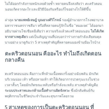
ไม่ได้ออกกำลังกายหนักเลยด้วยซ้ำ หลายคนจึงสงสัยว่า
ตะคริวตอน
นอนเกิดจากอะไร
และมีวิธีป้องกันหรือแก้ไขอย่างไรให้ดีขึ้น
ล่าสุด
นายแพทย์เจษฎ์ บุณยวงศ์วิโรจน์
รองผู้อำนวยการโรงพยาบาล
มหาราชนครราชสีมา หรือที่หลายคนรู้จักในชื่อ “หมอเจด” ได้ออกมา
อธิบายผ่านโซเชียลมีเดียว่า ความจริงแล้วตะคริวตอนนอน
ไม่ได้เกิด
จากสาเหตุเดียว
แต่เป็นสัญญาณที่บ่งบอกว่าร่างกายกำลังเสียสมดุล
บางอย่าง มาดูกันว่า 5 สาเหตุสำคัญที่หลายคนมองข้ามมีอะไรบ้าง
ตะคริวตอนนอน คืออะไร ทำไมถึงเกิดตอน
กลางคืน
ตะคริวตอนนอน คือภาวะที่กล้ามเนื้อหดเกร็งอย่างฉับพลัน มักเกิด
บริเวณน่อง เท้า หรือปลายเท้า ทำให้เกิดอาการปวดรุนแรงในช่วง
เวลาสั้นๆ โดยมักเกิดขณะหลับหรือกำลังจะหลับ สาเหตุสำคัญคือ
ระบบประสาทและกล้ามเนื้อทำงานผิดจังหวะ
ซึ่งมักสัมพันธ์กับ
พฤติกรรมในชีวิตประจำวันและสุขภาพโดยรวม
5 สาเหตุของการเป็นตะคริวตอนนอน ที่