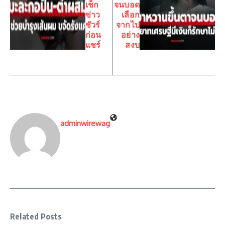
เช็ก
จนบอด
ข่าว
เลือก
ชัวร์
จากไป
ก่อน
อย่าง
แชร์
สงบ
adminwirewag
Related Posts