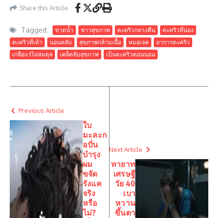
Share this Article
Tagged:
ขาดน้ำ
ข่าวสุขภาพ
ตะคริวกลางคืน
ตะคริวที่น่อง
ตะคริวที่เท้า
นอนหลับ
สุขภาพกล้ามเนื้อ
หมอเจด
อาการตะคริว
เกลือแร่ไม่สมดุล
เคล็ดลับสุขภาพ
เป็นตะคริวตอนนอน
Previous Article
ใบ
มะละก
อปั่น
Next Article
บำรุง
ผม
ทายาท
ขจัด
เศรษฐี
รังแค
วัย 40
จริง
เบา
หรือ
หวาน
ไม่?
ขึ้นตา