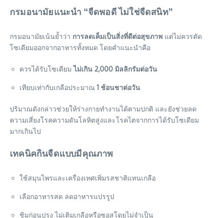
กรมอนามัยแนะนำ “จืดพอดี ไม่ใช่จืดสนิท”
กรมอนามัยเน้นย้ำว่า
การลดเค็มเป็นสิ่งที่ดีต่อสุขภาพ
แต่ไม่ควรตัด
โซเดียมออกจากอาหารทั้งหมด โดยคำแนะนำคือ
ควรได้รับโซเดียม
ไม่เกิน 2,000 มิลลิกรัมต่อวัน
เทียบเท่ากับเกลือประมาณ
1 ช้อนชาต่อวัน
ปริมาณดังกล่าวช่วยให้ร่างกายทำงานได้ตามปกติ และยังช่วยลด
ความเสี่ยงโรคความดันโลหิตสูงและโรคไตจากการได้รับโซเดียม
มากเกินไป
เทคนิคกินจืดแบบมีคุณภาพ
ใช้สมุนไพรและเครื่องเทศเพิ่มรสชาติแทนเกลือ
เลือกอาหารสด ลดอาหารแปรรูป
ชิมก่อนปรุง ไม่เติมเกลือหรือซอสโดยไม่จำเป็น