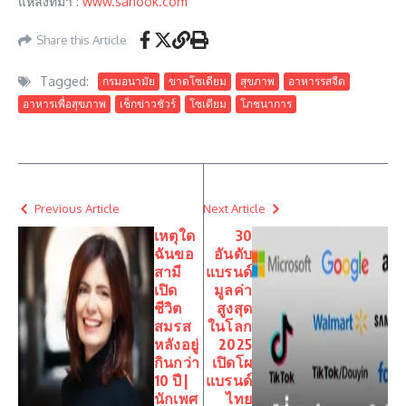
แหล่งที่มา :
www.sanook.com
Share this Article
Tagged:
กรมอนามัย
ขาดโซเดียม
สุขภาพ
อาหารรสจืด
อาหารเพื่อสุขภาพ
เช็กข่าวชัวร์
โซเดียม
โภชนาการ
Previous Article
Next Article
เหตุใด
30
ฉันขอ
อันดับ
สามี
แบรนด์
เปิด
มูลค่า
ชีวิต
สูงสุด
สมรส
ในโลก
หลังอยู่
2025
กินกว่า
เปิดโผ
10 ปี |
แบรนด์
นักเพศ
ไทย