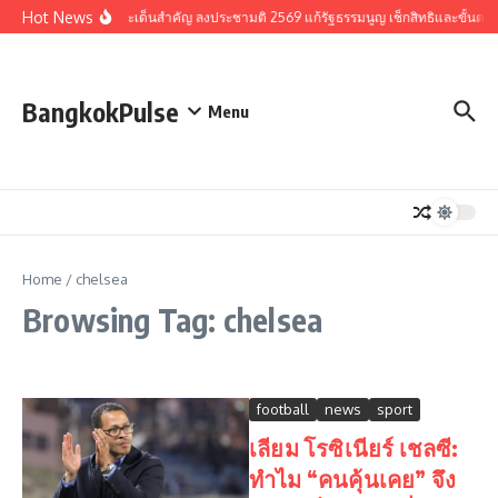
Skip to content
Hot News
รวมประเด็นสำคัญ ลงประชามติ 2569 แก้รัฐธรรมนูญ เช็กสิทธิและขั้นตอ
BangkokPulse
Menu
Home
/
chelsea
Browsing Tag: chelsea
football
news
sport
เลียม โรซิเนียร์ เชลซี:
ทำไม “คนคุ้นเคย” จึง