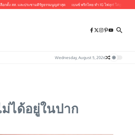
ตั้ง สส. และประชามติรัฐธรรมนูญล่าสุด
เบนซ์ พริกไทย ทำ IG ไฟลุก! ใส่ลูกไม้ซีทรู แคปชั่
Wednesday, August 5, 2026
ม่ได้อยู่ในปาก