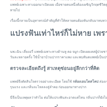
แพทย์เฉพาะทางออกมาเปิดเผย เมื่อชายคนหนึ่งต้องเผชิญวิกฤตชีวิตคู่
หายไป
เรื่องนี้กลายเป็นอุทาหรณ์สำคัญที่ทำให้หลายคนต้องหันกลับมาทบท
แปรงฟันเท่าไหร่ก็ไม่หาย เพร
นพ.เฉิน เลี่ยงอวี่ แพทย์เฉพาะทางด้านหู คอ จมูก เปิดเผยเคสผู้ป่
วันละหลายครั้ง ใช้น้ำยาบ้วนปากราคาแพง และพบทันตแพทย์เป็นประ
ตรวจละเอียดถึงรู้ สาเหตุซ่อนอยู่ลึกกว่าที่คิด
แพทย์จึงตัดสินใจตรวจอย่างละเอียด โดยใช้
กล้องเอนโดสโคป
ส่องเ
รุนแรง และกลิ่นจะไหลลงสู่ลำคอ ก่อนออกมาทางปาก
นี่จึงเป็นเหตุผลว่าทำไม ต่อให้แปรงฟันสะอาดแค่ไหน กลิ่นปากก็ยัง