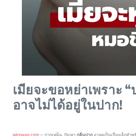
เมียจะขอหย่าเพราะ “ป
อาจไม่ได้อยู่ในปาก!
wirewag.com
– ปากเหม็น, ปัญหา
กลิ่นปาก
อาจดูเป็นเรื่องเล็กสำ