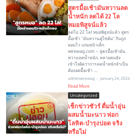
สูตรมื้อเช้ามันหวานลด
น้ำหนัก ลดได้ 22 โล
หมอพิสูจน์แล้ว
ลดไป 22 โล! หมอพิสูจน์แล้ว สูตร
มื้อเช้า “มันหวานคู่ไข่ต้ม” กินถูก
ผอมไว แถมหน้าเด็ก
wirewag.com – สูตรมื้อเช้ามัน
หวานลดน้ำหนัก, หลายคนยัง
เข้าใจผิดว่าการลดน้ำหนักจำเป็น
ต้องอดมื้อเช้า ...
adminwirewag
January 24, 2026
Read More
Uncategorized
เช็กข่าวชัวร์ ดื่มน้ำอุ่น
ผสมน้ำมะนาว ฟอก
โลหิต-บำรุงปอด จริง
หรือไม่