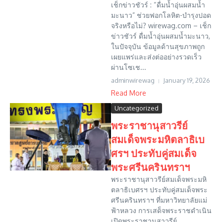
เช็กข่าวชัวร์ : “ดื่มน้ำอุ่นผสมน้ำ
มะนาว” ช่วยฟอกโลหิต-บำรุงปอด
จริงหรือไม่? wirewag.com – เช็ก
ข่าวชัวร์ ดื่มน้ำอุ่นผสมน้ำมะนาว,
ในปัจจุบัน ข้อมูลด้านสุขภาพถูก
เผยแพร่และส่งต่ออย่างรวดเร็ว
ผ่านโซเช...
adminwirewag
January 19, 2026
Read More
Uncategorized
พระราชานุสาวรีย์
สมเด็จพระมหิตลาธิเบ
ศรฯ ประทับคู่สมเด็จ
พระศรีนครินทราฯ
พระราชานุสาวรีย์สมเด็จพระมหิ
ตลาธิเบศรฯ ประทับคู่สมเด็จพระ
ศรีนครินทราฯ ที่มหาวิทยาลัยแม่
ฟ้าหลวง การเสด็จพระราชดำเนิน
เปิดพระราชานุสาวรีย์