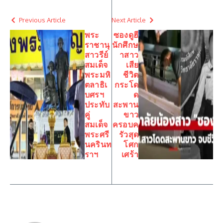
Previous Article
Next Article
พระ
ซองดูฮี
ราชานุ
นักศึกษ
สาวรีย์
าสาว
สมเด็จ
เสีย
พระมหิ
ชีวิต
ตลาธิเ
กระโด
บศรฯ
ด
ประทับ
สะพาน
คู่
ขาว
สมเด็จ
ครอบค
พระศรี
รัวสุด
นครินท
โศก
ราฯ
เศร้า