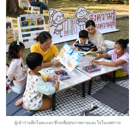
ผู้เข้าร่วมฝึกโยคะและชี่กงเพื่อสุขภาพกายและใจในเทศกาล