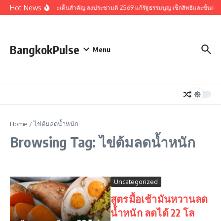
Skip to content
Hot News
รวมประเด็นสำคัญ ลงประชามติ 2569 แก้รัฐธรรมนูญ เช็กสิทธิและขั้นตอ
BangkokPulse
Menu
Home
/
ไข่ต้มลดน้ำหนัก
Browsing Tag: ไข่ต้มลดน้ำหนัก
Uncategorized
สูตรมื้อเช้ามันหวานลด
น้ำหนัก ลดได้ 22 โล