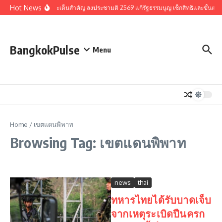
Skip to content
Hot News
รวมประเด็นสำคัญ ลงประชามติ 2569 แก้รัฐธรรมนูญ เช็กสิทธิและขั้นตอ
BangkokPulse
Menu
Home
/
เขตแดนพิพาท
Browsing Tag: เขตแดนพิพาท
news
thai
ทหารไทยได้รับบาดเจ็บ
จากเหตุระเบิดปืนครก