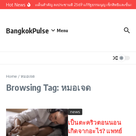
Skip to content
Hot News
รวมประเด็นสำคัญ ลงประชามติ 2569 แก้รัฐธรรมนูญ เช็กสิทธิและขั้นตอ
BangkokPulse
Menu
Home
/
หมอเจด
Browsing Tag: หมอเจด
news
เป็นตะคริวตอนนอน
เกิดจากอะไร? แพทย์