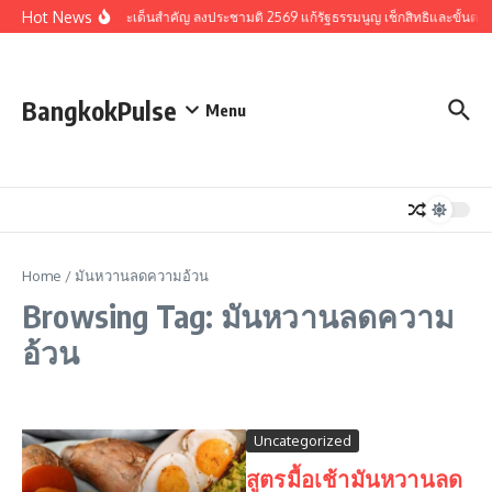
Skip to content
Hot News
รวมประเด็นสำคัญ ลงประชามติ 2569 แก้รัฐธรรมนูญ เช็กสิทธิและขั้นตอ
BangkokPulse
Menu
Home
/
มันหวานลดความอ้วน
Browsing Tag: มันหวานลดความ
อ้วน
Uncategorized
สูตรมื้อเช้ามันหวานลด