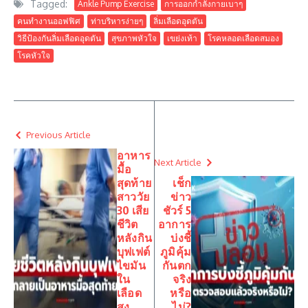
Tagged:
Ankle Pump Exercise
การออกกำลังกายเบาๆ
คนทำงานออฟฟิศ
ท่าบริหารง่ายๆ
ลิ่มเลือดอุดตัน
วิธีป้องกันลิ่มเลือดอุดตัน
สุขภาพหัวใจ
เขย่งเท้า
โรคหลอดเลือดสมอง
โรคหัวใจ
Previous Article
อาหาร
Next Article
มื้อ
สุดท้าย
เช็ก
สาววัย
ข่าว
30 เสีย
ชัวร์ 5
ชีวิต
อาการ
หลังกิน
บ่งชี้
บุฟเฟต์
ภูมิคุ้ม
ไขมัน
กันตก
ใน
จริง
เลือด
หรือ
สูง
ไม่?