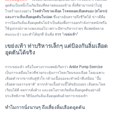
อุดตันเป็นหนึ่งในภัยเงียบที่หลายคนมองข้าม ทั้งที่สามารถนำไปสู่
โรคร้ายแรงอย่าง
โรคหัวใจขาดเลือด โรคหลอดเลือดสมอง (สโตรก)
และภาวะลิ่มเลือดอุดตันในปอด
ซึ่งอาจอันตรายถึงชีวิตได้ ข่าวดีคือ
การป้องกันลิ่มเลือดอุดตันไม่จำเป็นต้องพึ่งการออกกำลังกายหนักหรือ
ใช้อุปกรณ์ราคาแพงเสมอไป เพราะมีท่าบริหารง่ายๆ ที่แพทย์หลาย
คนแนะนำ และทำได้ทุกที่ นั่นคือ
การ “เขย่งเท้า”
เขย่งเท้า ท่าบริหารเล็กๆ แต่ป้องกันลิ่มเลือด
อุดตันได้จริง
การเขย่งเท้า หรือในทางการแพทย์เรียกว่า
Ankle Pump Exercise
เป็นการเคลื่อนไหวที่ช่วยกระตุ้นการไหลเวียนของเลือด โดยเฉพาะ
เลือดดำจากขากลับสู่หัวใจ กล้ามเนื้อน่องจะทำหน้าที่เสมือน “ปั๊ม
เลือดตามธรรมชาติ” หากกล้ามเนื้อส่วนนี้ได้ขยับบ่อยๆ เลือดจะไหล
เวียนได้ดี ลดการคั่งค้าง และลดโอกาสเกิดลิ่มเลือดอุดตันอย่างมี
ประสิทธิภาพ วิธีป้องกันลิ่มเลือดอุดตันด้วยการเขย่งเท้า
ทำไมการนั่งนานๆ ถึงเสี่ยงลิ่มเลือดอุดตัน