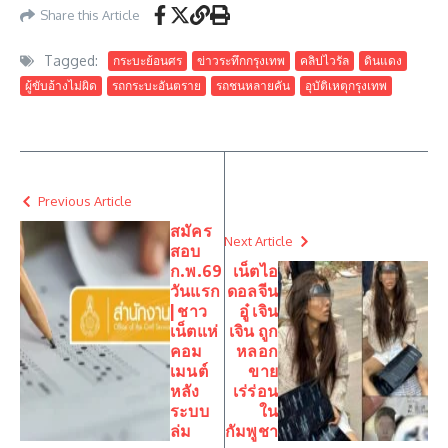
Share this Article
Tagged:
กระบะย้อนศร
ข่าวระทึกกรุงเทพ
คลิปไวรัล
ดินแดง
ผู้ขับอ้างไม่ผิด
รถกระบะอันตราย
รถชนหลายคัน
อุบัติเหตุกรุงเทพ
Previous Article
สมัคร
Next Article
สอบ
ก.พ.69
เน็ตไอ
วันแรก
ดอลจีน
| ชาว
อู๋ เจิน
เน็ตแห่
เจิน ถูก
คอม
หลอก
เมนต์
ขาย
หลัง
เร่ร่อน
ระบบ
ใน
ล่ม
กัมพูชา