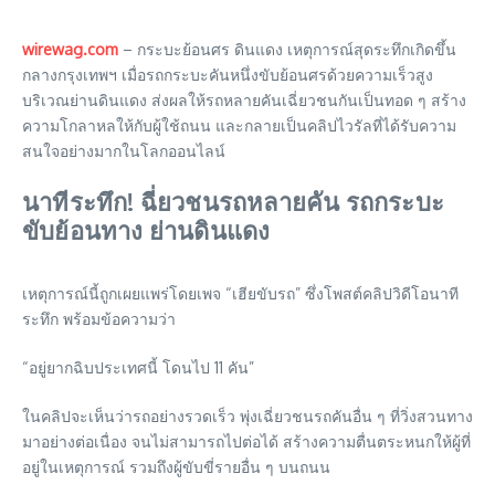
wirewag.com
– กระบะย้อนศร ดินแดง เหตุการณ์สุดระทึกเกิดขึ้น
กลางกรุงเทพฯ เมื่อรถกระบะคันหนึ่งขับย้อนศรด้วยความเร็วสูง
บริเวณย่านดินแดง ส่งผลให้รถหลายคันเฉี่ยวชนกันเป็นทอด ๆ สร้าง
ความโกลาหลให้กับผู้ใช้ถนน และกลายเป็นคลิปไวรัลที่ได้รับความ
สนใจอย่างมากในโลกออนไลน์
นาทีระทึก! ฉี่ยวชนรถหลายคัน รถกระบะ
ขับย้อนทาง ย่านดินแดง
เหตุการณ์นี้ถูกเผยแพร่โดยเพจ “เฮียขับรถ” ซึ่งโพสต์คลิปวิดีโอนาที
ระทึก พร้อมข้อความว่า
“อยู่ยากฉิบประเทศนี้ โดนไป 11 คัน”
ในคลิปจะเห็นว่ารถอย่างรวดเร็ว พุ่งเฉี่ยวชนรถคันอื่น ๆ ที่วิ่งสวนทาง
มาอย่างต่อเนื่อง จนไม่สามารถไปต่อได้ สร้างความตื่นตระหนกให้ผู้ที่
อยู่ในเหตุการณ์ รวมถึงผู้ขับขี่รายอื่น ๆ บนถนน