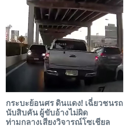
กระบะย้อนศร ดินแดง! เฉี่ยวชนรถ
นับสิบคัน ผู้ขับอ้างไม่ผิด
ท่ามกลางเสียงวิจารณ์โซเชียล