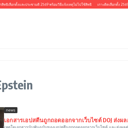
กสิทธิเลือกตั้งและประชามติ 2569 พร้อมวิธีแจ้งเหตุไม่ไปใช้สิทธิ
เกาะติดเลือกตั้ง 2569
Epstein
news
เอกสารเอปสตีนถูกถอดออกจากเว็บไซต์ DOJ ส่งผลอย
เหตุใดเอกสารนับพันฉบับของเอปสตีนถูกถอดออกจากเว็บไซต์ และส่งผลต่