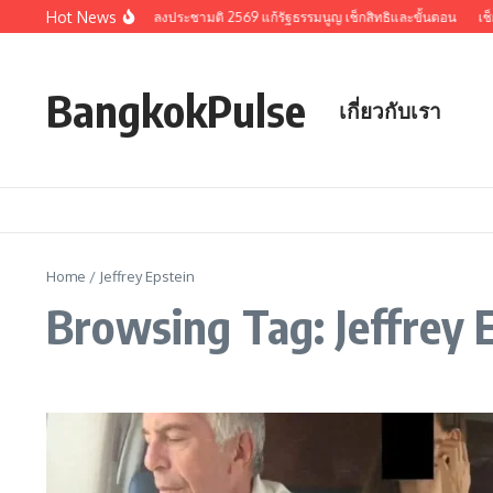
Skip to content
Hot News
รวมประเด็นสำคัญ ลงประชามติ 2569 แก้รัฐธรรมนูญ เช็กสิทธิและขั้นตอน
เช็
BangkokPulse
เกี่ยวกับเรา
Home
/
Jeffrey Epstein
Browsing Tag: Jeffrey 