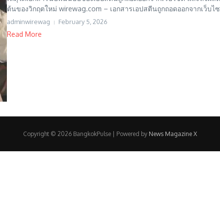
ต้นของวิกฤตใหม่ wirewag.com – เอกสารเอปสตีนถูกถอดออกจากเว็บไซต์, 
adminwirewag
February 5, 2026
Read More
Copyright © 2026 BangkokPulse | Powered by
News Magazine X