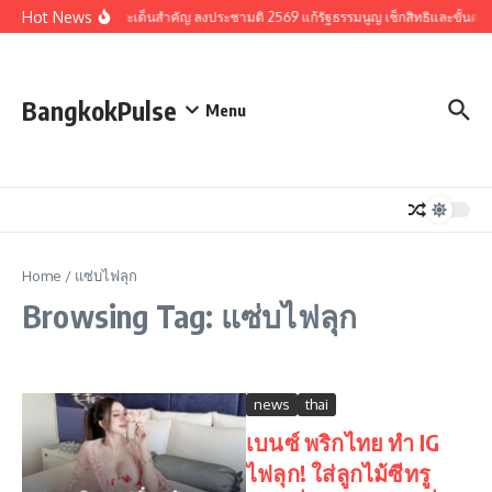
Skip to content
Hot News
รวมประเด็นสำคัญ ลงประชามติ 2569 แก้รัฐธรรมนูญ เช็กสิทธิและขั้นตอ
BangkokPulse
Menu
Home
/
แซ่บไฟลุก
Browsing Tag: แซ่บไฟลุก
news
thai
เบนซ์ พริกไทย ทำ IG
ไฟลุก! ใส่ลูกไม้ซีทรู