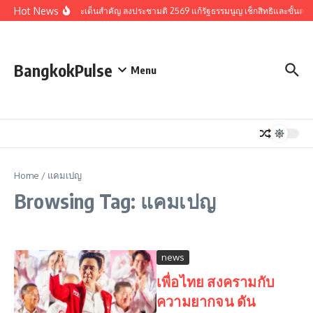
Skip to content
Hot News
รวมประเด็นสำคัญ ลงประชามติ 2569 แก้รัฐธรรมนูญ เช็กสิทธิและขั้นตอ
BangkokPulse
Menu
Home
/
แคมเปญ
Browsing Tag: แคมเปญ
news
เพื่อไทย สงครามกับ
ความยากจน ดัน