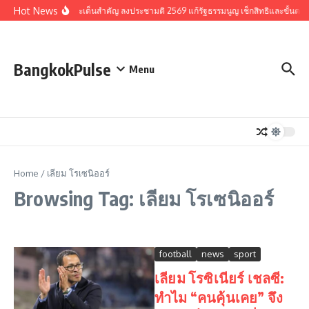
Skip to content
Hot News
รวมประเด็นสำคัญ ลงประชามติ 2569 แก้รัฐธรรมนูญ เช็กสิทธิและขั้นตอ
BangkokPulse
Menu
Home
/
เลียม โรเซนิออร์
Browsing Tag: เลียม โรเซนิออร์
football
news
sport
เลียม โรซิเนียร์ เชลซี:
ทำไม “คนคุ้นเคย” จึง