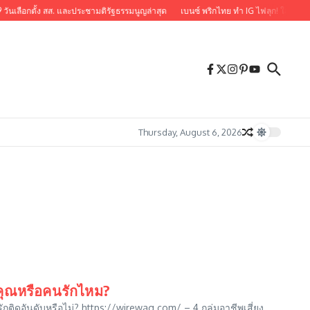
 วันเลือกตั้ง สส. และประชามติรัฐธรรมนูญล่าสุด
เบนซ์ พริกไทย ทำ IG ไฟลุก! ใส่ลูกไม้ซีท
Thursday, August 6, 2026
ีพคุณหรือคนรักไหม?
นรักติดอันดับหรือไม่? https://wirewag.com/ – 4 กลุ่มอาชีพเสี่ยง