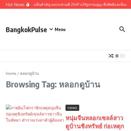
Skip to content
Hot News
รวมประเด็นสำคัญ ลงประชามติ 2569 แก้รัฐธรรมนูญ เช็กสิทธิและขั้นตอ
BangkokPulse
Menu
Home
/
หลอกดูบ้าน
Browsing Tag: หลอกดูบ้าน
news
หนุ่มจีนหลอกเซลล์สาว
ดูบ้านชิงทรัพย์ ก่อเหตุก