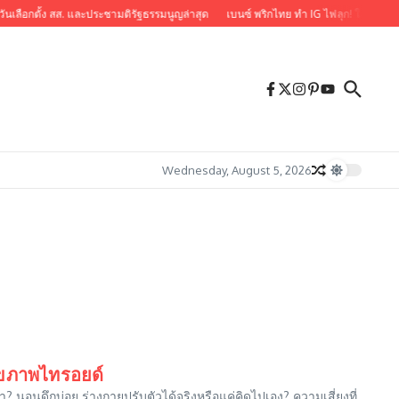
ันเลือกตั้ง สส. และประชามติรัฐธรรมนูญล่าสุด
เบนซ์ พริกไทย ทำ IG ไฟลุก! ใส่ลูกไม้ซีทรู
Wednesday, August 5, 2026
สุขภาพไทรอยด์
อนดึกบ่อย ร่างกายปรับตัวได้จริงหรือแค่คิดไปเอง? ความเสี่ยงที่