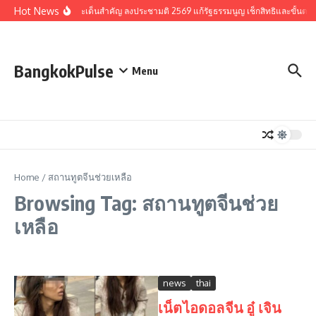
Skip to content
Hot News
รวมประเด็นสำคัญ ลงประชามติ 2569 แก้รัฐธรรมนูญ เช็กสิทธิและขั้นตอ
BangkokPulse
Menu
Home
/
สถานทูตจีนช่วยเหลือ
Browsing Tag: สถานทูตจีนช่วย
เหลือ
news
thai
เน็ตไอดอลจีน อู๋ เจิน