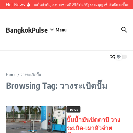
Skip to content
Hot News
รวมประเด็นสำคัญ ลงประชามติ 2569 แก้รัฐธรรมนูญ เช็กสิทธิและขั้นตอ
BangkokPulse
Menu
Home
/
วางระเบิดปั๊ม
Browsing Tag: วางระเบิดปั๊ม
news
ปั๊มน้ำมันปัตตานี วาง
ระเบิด-เผาหัวจ่าย