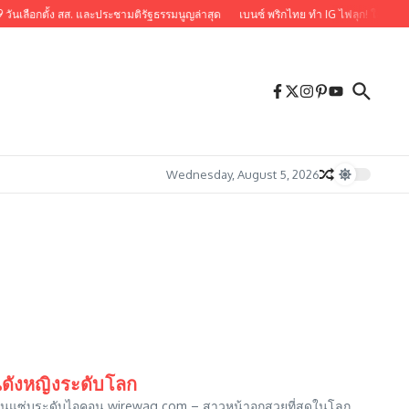
 วันเลือกตั้ง สส. และประชามติรัฐธรรมนูญล่าสุด
เบนซ์ พริกไทย ทำ IG ไฟลุก! ใส่ลูกไม้ซีท
Wednesday, August 5, 2026
คนดังหญิงระดับโลก
นใจ หุ่นแซ่บระดับไอคอน wirewag.com – สาวหน้าอกสวยที่สุดในโลก