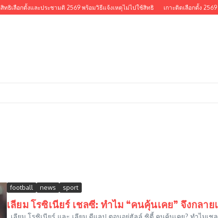
สิทธิเลือกตั้งและประชามติ 2569 พร้อมวิธีแจ้งเหตุไม่ไปใช้สิทธิ
เกาะติดเลือกตั้ง 2569 
football
news
sport
เลียม โรซิเนียร์ เชลซี: ทำไม “คนคุ้นเคย” จึงกลายเ
เลียม โรซิเนียร์ และ เลียม ดีแลป ตอนอยู่ฮัลล์ ซิตี้ คนคุ้นเคย? ทำไมเชลซี