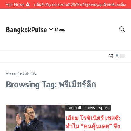
Skip to content
Hot News
รวมประเด็นสำคัญ ลงประชามติ 2569 แก้รัฐธรรมนูญ เช็กสิทธิและขั้นตอ
BangkokPulse
Menu
Home
/
พรีเมียร์ลีก
Browsing Tag: พรีเมียร์ลีก
football
news
sport
เลียม โรซิเนียร์ เชลซี:
ทำไม “คนคุ้นเคย” จึง