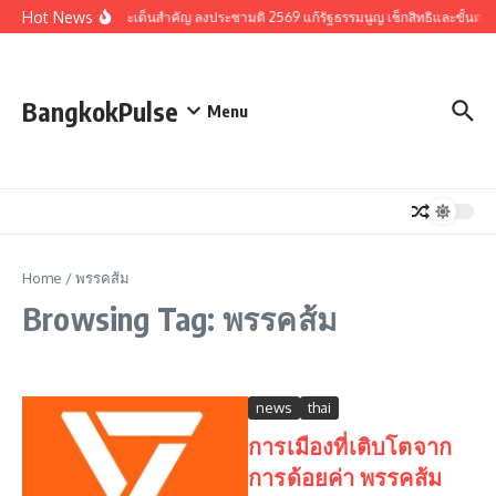
Skip to content
Hot News
รวมประเด็นสำคัญ ลงประชามติ 2569 แก้รัฐธรรมนูญ เช็กสิทธิและขั้นตอ
BangkokPulse
Menu
Home
/
พรรคส้ม
Browsing Tag: พรรคส้ม
news
thai
การเมืองที่เติบโตจาก
การด้อยค่า พรรคส้ม