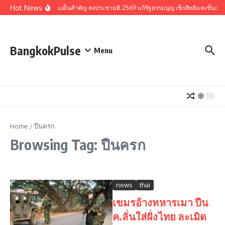
Skip to content
Hot News
รวมประเด็นสำคัญ ลงประชามติ 2569 แก้รัฐธรรมนูญ เช็กสิทธิและขั้นตอ
BangkokPulse
Menu
Home
/
ปืนครก
Browsing Tag: ปืนครก
news
thai
เขมรอ้างทหารเมา ปืน
ค.ลั่นใส่ฝั่งไทย ละเมิด