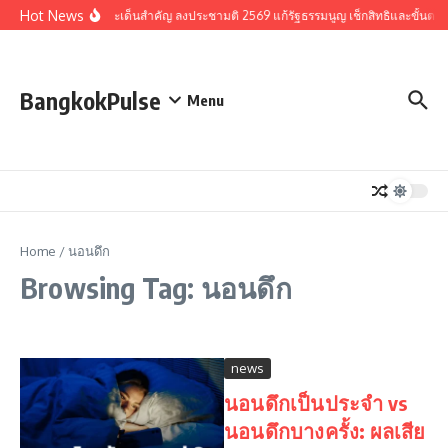
Skip to content
Hot News
รวมประเด็นสำคัญ ลงประชามติ 2569 แก้รัฐธรรมนูญ เช็กสิทธิและขั้นตอ
BangkokPulse
Menu
Home
/
นอนดึก
Browsing Tag: นอนดึก
news
นอนดึกเป็นประจำ vs
นอนดึกบางครั้ง: ผลเสีย