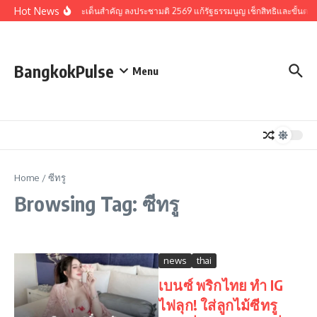
Skip to content
Hot News
รวมประเด็นสำคัญ ลงประชามติ 2569 แก้รัฐธรรมนูญ เช็กสิทธิและขั้นตอ
BangkokPulse
Menu
Home
/
ซีทรู
Browsing Tag: ซีทรู
news
thai
เบนซ์ พริกไทย ทำ IG
ไฟลุก! ใส่ลูกไม้ซีทรู