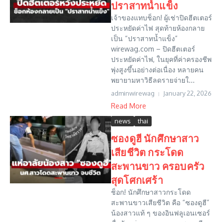
ปราสาทน้ำแข็ง
เจ้าของแทบช็อก! ผู้เช่าปิดฮีตเตอร์
ประหยัดค่าไฟ สุดท้ายห้องกลาย
เป็น “ปราสาทน้ำแข็ง”
wirewag.com – ปิดฮีตเตอร์
ประหยัดค่าไฟ, ในยุคที่ค่าครองชีพ
พุ่งสูงขึ้นอย่างต่อเนื่อง หลายคน
พยายามหาวิธีลดรายจ่ายใ...
adminwirewag
January 22, 2026
Read More
news
thai
ซองดูฮี นักศึกษาสาว
เสียชีวิต กระโดด
สะพานขาว ครอบครัว
สุดโศกเศร้า
ช็อก! นักศึกษาสาวกระโดด
สะพานขาวเสียชีวิต คือ “ซองดูฮี”
น้องสาวแท้ ๆ ของอินฟลูเอนเซอร์