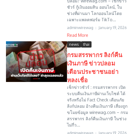
ปลอม? wirewag.com – เช็กข่าว
ชัวร์ กู้เงินออมสิน ออนไลน์, ใน
ช่วงที่ผ่านมา โลกออนไลน์โดย
เฉพาะแพลตฟอร์ม TikTo...
adminwirewag
January 19, 2026
Read More
news
thai
กรมสรรพากร ลิงก์คืน
เงินภาษี ข่าวปลอม
เตือนประชาชนอย่า
หลงเชื่อ
เช็กข่าวชัวร์ : กรมสรรพากร เปิด
ระบบคืนเงินภาษีผ่านเว็บไซต์ ได้
จริงหรือไม่ Fact Check เตือนภัย
ลิงก์ปลอม อ้างคืนเงินภาษี เสี่ยงถูก
ขโมยข้อมูล wirewag.com – กรม
สรรพากร ลิงก์คืนเงินภาษี ในช่วง
ไม่กี่ว...
adminwirewag
January 19, 2026