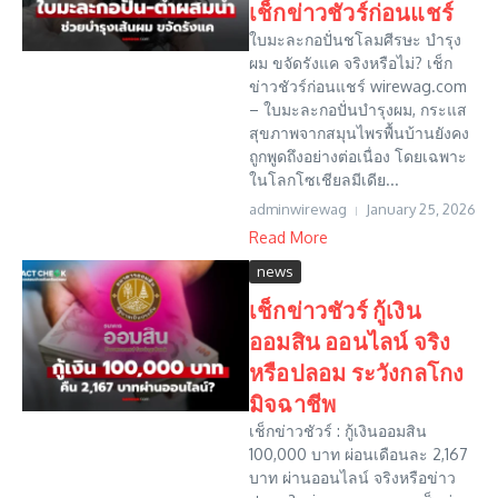
เช็กข่าวชัวร์ก่อนแชร์
ใบมะละกอปั่นชโลมศีรษะ บำรุง
ผม ขจัดรังแค จริงหรือไม่? เช็ก
ข่าวชัวร์ก่อนแชร์ wirewag.com
– ใบมะละกอปั่นบำรุงผม, กระแส
สุขภาพจากสมุนไพรพื้นบ้านยังคง
ถูกพูดถึงอย่างต่อเนื่อง โดยเฉพาะ
ในโลกโซเชียลมีเดีย...
adminwirewag
January 25, 2026
Read More
news
เช็กข่าวชัวร์ กู้เงิน
ออมสิน ออนไลน์ จริง
หรือปลอม ระวังกลโกง
มิจฉาชีพ
เช็กข่าวชัวร์ : กู้เงินออมสิน
100,000 บาท ผ่อนเดือนละ 2,167
บาท ผ่านออนไลน์ จริงหรือข่าว