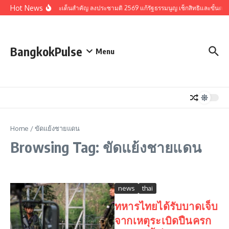
Skip to content
Hot News
รวมประเด็นสำคัญ ลงประชามติ 2569 แก้รัฐธรรมนูญ เช็กสิทธิและขั้นตอ
BangkokPulse
Menu
Home
/
ขัดแย้งชายแดน
Browsing Tag: ขัดแย้งชายแดน
news
thai
ทหารไทยได้รับบาดเจ็บ
จากเหตุระเบิดปืนครก