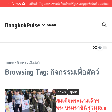
Skip to content
Hot News
รวมประเด็นสำคัญ ลงประชามติ 2569 แก้รัฐธรรมนูญ เช็กสิทธิและขั้นตอ
BangkokPulse
Menu
Home
/
กิจกรรมเพื่อสัตว์
Browsing Tag: กิจกรรมเพื่อสัตว์
news
sport
สมเด็จพระนางเจ้าฯ
พระบรมราชินี ร่วม Run