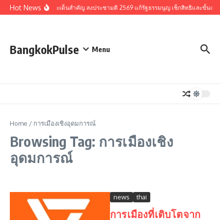
Skip to content
Hot News
รวมประเด็นสำคัญ ลงประชามติ 2569 แก้รัฐธรรมนูญ เช็กสิทธิและขั้นตอ
BangkokPulse
Menu
Home
/
การเมืองเชิงอุดมการณ์
Browsing Tag: การเมืองเชิง
อุดมการณ์
news
thai
การเมืองที่เติบโตจาก